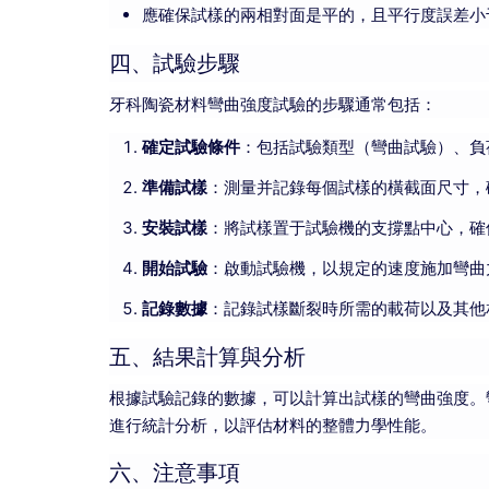
應確保試樣的兩相對面是平的，且平行度誤差小
四、試驗步驟
牙科陶瓷材料彎曲強度試驗的步驟通常包括：
確定試驗條件
：包括試驗類型（彎曲試驗）、負
準備試樣
：測量并記錄每個試樣的橫截面尺寸，
安裝試樣
：將試樣置于試驗機的支撐點中心，確
開始試驗
：啟動試驗機，以規定的速度施加彎曲
記錄數據
：記錄試樣斷裂時所需的載荷以及其他
五、結果計算與分析
根據試驗記錄的數據，可以計算出試樣的彎曲強度。
進行統計分析，以評估材料的整體力學性能。
六、注意事項