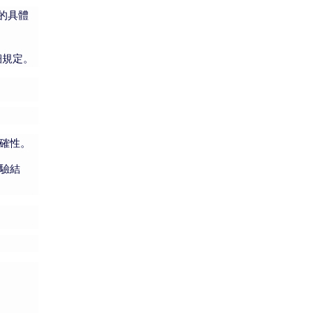
的具體
細規定。
確性。
驗結