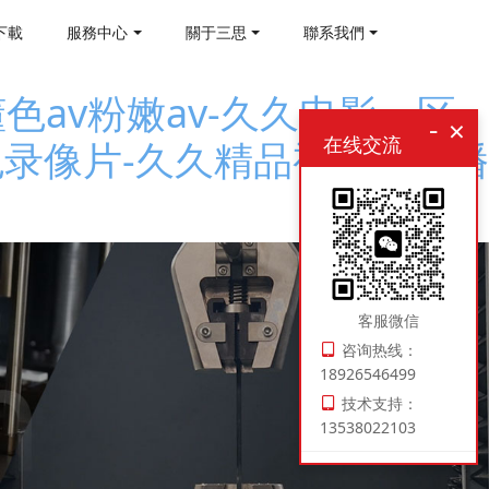
下載
服務中心
關于三思
聯系我們
av粉嫩av-久久电影一区-
-
×
在线交流
色录像片-久久精品视频免费播
客服微信
咨询热线：
18926546499
技术支持：
13538022103