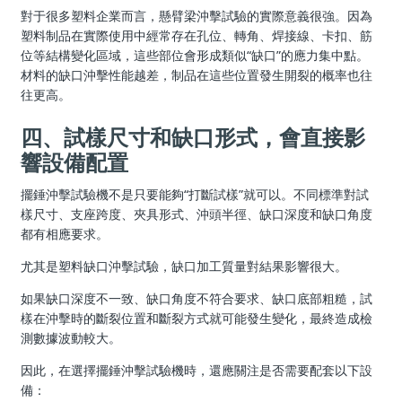
對于很多塑料企業而言，懸臂梁沖擊試驗的實際意義很強。因為
塑料制品在實際使用中經常存在孔位、轉角、焊接線、卡扣、筋
位等結構變化區域，這些部位會形成類似“缺口”的應力集中點。
材料的缺口沖擊性能越差，制品在這些位置發生開裂的概率也往
往更高。
四、試樣尺寸和缺口形式，會直接影
響設備配置
擺錘沖擊試驗機不是只要能夠“打斷試樣”就可以。不同標準對試
樣尺寸、支座跨度、夾具形式、沖頭半徑、缺口深度和缺口角度
都有相應要求。
尤其是塑料缺口沖擊試驗，缺口加工質量對結果影響很大。
如果缺口深度不一致、缺口角度不符合要求、缺口底部粗糙，試
樣在沖擊時的斷裂位置和斷裂方式就可能發生變化，最終造成檢
測數據波動較大。
因此，在選擇擺錘沖擊試驗機時，還應關注是否需要配套以下設
備：