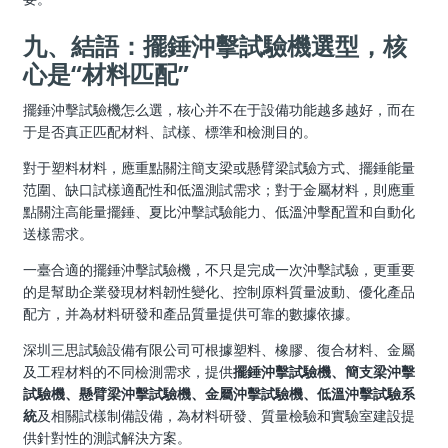
九、結語：擺錘沖擊試驗機選型，核
心是“材料匹配”
擺錘沖擊試驗機怎么選，核心并不在于設備功能越多越好，而在
于是否真正匹配材料、試樣、標準和檢測目的。
對于塑料材料，應重點關注簡支梁或懸臂梁試驗方式、擺錘能量
范圍、缺口試樣適配性和低溫測試需求；對于金屬材料，則應重
點關注高能量擺錘、夏比沖擊試驗能力、低溫沖擊配置和自動化
送樣需求。
一臺合適的擺錘沖擊試驗機，不只是完成一次沖擊試驗，更重要
的是幫助企業發現材料韌性變化、控制原料質量波動、優化產品
配方，并為材料研發和產品質量提供可靠的數據依據。
深圳三思試驗設備有限公司可根據塑料、橡膠、復合材料、金屬
及工程材料的不同檢測需求，提供
擺錘沖擊試驗機
、簡支梁沖擊
試驗機、懸臂梁沖擊試驗機、金屬沖擊試驗機、低溫沖擊試驗系
統
及相關試樣制備設備，為材料研發、質量檢驗和實驗室建設提
供針對性的測試解決方案。