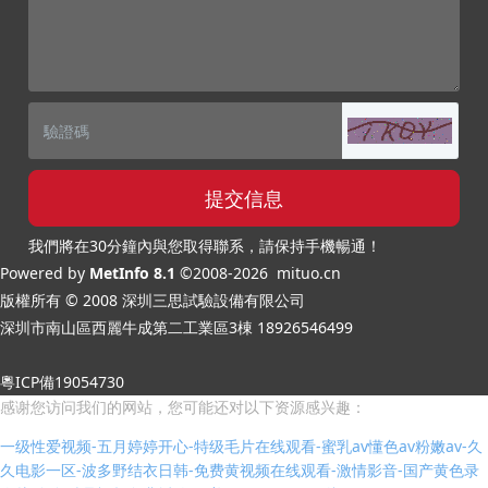
提交信息
我們將在30分鐘內與您取得聯系，請保持手機暢通！
Powered by
MetInfo 8.1
©2008-2026
mituo.cn
版權所有 © 2008 深圳三思試驗設備有限公司
深圳市南山區西麗牛成第二工業區3棟
18926546499
粵ICP備19054730
感谢您访问我们的网站，您可能还对以下资源感兴趣：
一级性爱视频-五月婷婷开心-特级毛片在线观看-蜜乳av懂色av粉嫩av-久
久电影一区-波多野结衣日韩-免费黄视频在线观看-激情影音-国产黄色录