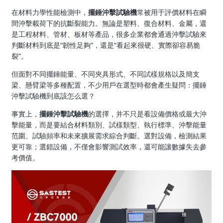
在材料力學性能檢測中，
擺錘沖擊試驗機
常被用于評價材料在瞬
間沖擊載荷下的抗斷裂能力。無論是塑料、復合材料、金屬，還
是工程材料、管材、板材等產品，很多企業都會通過沖擊試驗來
判斷材料到底是“韌性足夠”，還是“看起來很硬、實際卻容易脆
裂”。
但面對不同擺錘能量、不同夾具形式、不同試樣規格以及簡支
梁、懸臂梁等多種配置，不少用戶在選型時都會產生疑問：擺錘
沖擊試驗機到底該怎么選？
事實上，
擺錘沖擊試驗機
的選擇，并不只是看設備價格或最大沖
擊能量，而是要結合材料類別、試樣類型、執行標準、沖擊能量
范圍、試驗頻率和未來擴展需求綜合判斷。選對設備，檢測結果
更可靠；選錯設備，不僅會影響測試效率，還可能讓數據失去參
考價值。