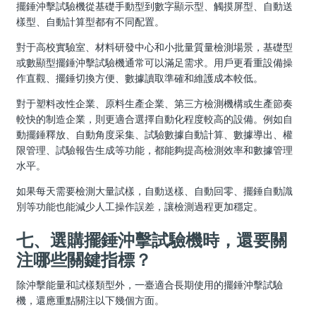
擺錘沖擊試驗機從基礎手動型到數字顯示型、觸摸屏型、自動送
樣型、自動計算型都有不同配置。
對于高校實驗室、材料研發中心和小批量質量檢測場景，基礎型
或數顯型擺錘沖擊試驗機通常可以滿足需求。用戶更看重設備操
作直觀、擺錘切換方便、數據讀取準確和維護成本較低。
對于塑料改性企業、原料生產企業、第三方檢測機構或生產節奏
較快的制造企業，則更適合選擇自動化程度較高的設備。例如自
動擺錘釋放、自動角度采集、試驗數據自動計算、數據導出、權
限管理、試驗報告生成等功能，都能夠提高檢測效率和數據管理
水平。
如果每天需要檢測大量試樣，自動送樣、自動回零、擺錘自動識
別等功能也能減少人工操作誤差，讓檢測過程更加穩定。
七、選購擺錘沖擊試驗機時，還要關
注哪些關鍵指標？
除沖擊能量和試樣類型外，一臺適合長期使用的擺錘沖擊試驗
機，還應重點關注以下幾個方面。