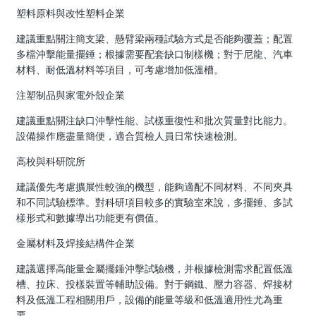
塑料原料與改性塑料企業
建議重點關注簡支梁、懸臂梁兩種試驗方式是否能夠覆蓋；配置
多檔沖擊能量擺錘；根據需要配套缺口制樣機；對于尼龍、汽車
材料、耐低溫材料等項目，可考慮增加低溫槽。
注塑制品與家電外殼企業
建議重點關注缺口沖擊性能、試樣重復性和批次質量對比能力。
設備操作應盡量簡便，適合質檢人員日常快速檢測。
高校與科研院所
建議優先考慮擴展性較強的機型，能夠適配不同材料、不同夾具
和不同試驗標準。對科研項目較多的實驗室來說，多擺錘、多試
樣形式和數據導出功能更有價值。
金屬材料及焊接結構件企業
建議選擇高能量金屬擺錘沖擊試驗機，并根據檢測需求配置低溫
槽、拉床、投樣裝置等輔助設備。對于鋼鐵、壓力容器、焊接材
料及低溫工程相關用戶，設備的能量等級和低溫適用性尤為重
要。