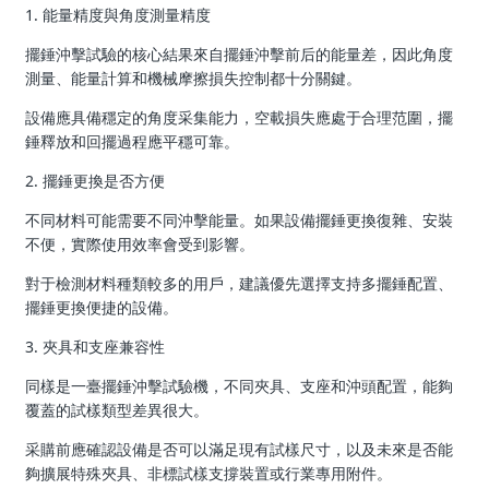
1. 能量精度與角度測量精度
擺錘沖擊試驗的核心結果來自擺錘沖擊前后的能量差，因此角度
測量、能量計算和機械摩擦損失控制都十分關鍵。
設備應具備穩定的角度采集能力，空載損失應處于合理范圍，擺
錘釋放和回擺過程應平穩可靠。
2. 擺錘更換是否方便
不同材料可能需要不同沖擊能量。如果設備擺錘更換復雜、安裝
不便，實際使用效率會受到影響。
對于檢測材料種類較多的用戶，建議優先選擇支持多擺錘配置、
擺錘更換便捷的設備。
3. 夾具和支座兼容性
同樣是一臺擺錘沖擊試驗機，不同夾具、支座和沖頭配置，能夠
覆蓋的試樣類型差異很大。
采購前應確認設備是否可以滿足現有試樣尺寸，以及未來是否能
夠擴展特殊夾具、非標試樣支撐裝置或行業專用附件。