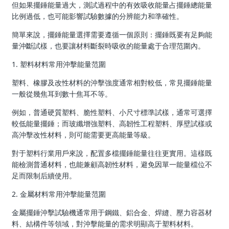
但如果擺錘能量過大，測試過程中的有效吸收能量占擺錘總能量
比例過低，也可能影響試驗數據的分辨能力和準確性。
簡單來說，擺錘能量選擇需要遵循一個原則：擺錘既要有足夠能
量沖斷試樣，也要讓材料斷裂時吸收的能量處于合理范圍內。
1. 塑料材料常用沖擊能量范圍
塑料、橡膠及改性材料的沖擊強度通常相對較低，常見擺錘能量
一般從幾焦耳到數十焦耳不等。
例如，普通硬質塑料、脆性塑料、小尺寸標準試樣，通常可選擇
較低能量擺錘；而玻纖增強塑料、高韌性工程塑料、厚壁試樣或
高沖擊改性材料，則可能需要更高能量等級。
對于塑料行業用戶來說，配置多檔擺錘能量往往更實用。這樣既
能檢測普通材料，也能兼顧高韌性材料，避免因單一能量檔位不
足而限制后續使用。
2. 金屬材料常用沖擊能量范圍
金屬擺錘沖擊試驗機通常用于鋼鐵、鋁合金、焊縫、壓力容器材
料、結構件等領域，對沖擊能量的需求明顯高于塑料材料。